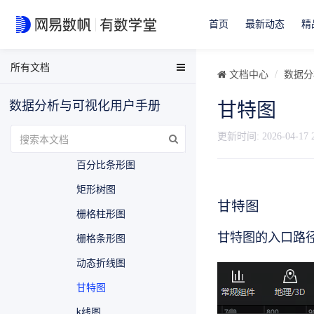
双层轮播饼图
首页
最新动态
精
双轴图
气泡图
所有文档
EasyData用户手册
文档中心
数据分
词云图
EasyData FAQ
数据分析与可视化用户手册
甘特图
数据分析与可视化用户手册
漏斗图
有数BI FAQ
更新时间:
2026-04-17 
百分比柱形图
EasyStream用户手册
百分比条形图
NDH用户手册
矩形树图
甘特图
栅格柱形图
甘特图的入口路
栅格条形图
动态折线图
甘特图
k线图