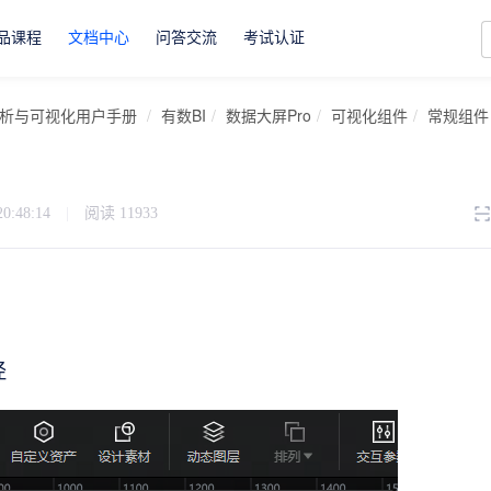
品课程
文档中心
问答交流
考试认证
析与可视化用户手册
有数BI
数据大屏Pro
可视化组件
常规组件
20:48:14
|
阅读
11933
径