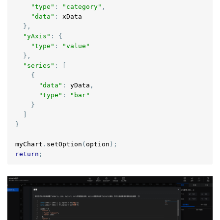
"type"
:
"category"
,
"data"
:
 xData

},
"yAxis"
:
{
"type"
:
"value"
},
"series"
:
[
{
"data"
:
 yData
,
"type"
:
"bar"
}
]
}
myChart
.
setOption
(
option
);
return
;