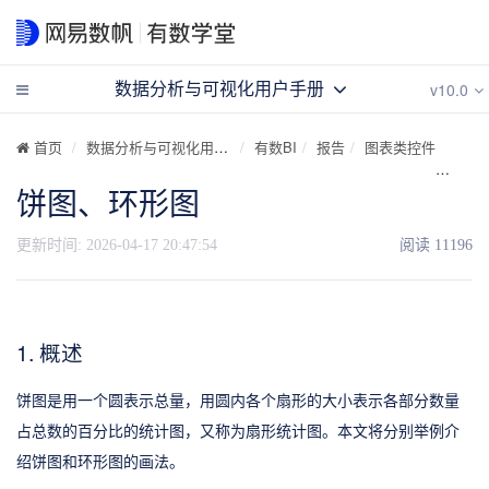
v10.0
数据分析与可视化用户手册
首页
数据分析与可视化用户手册
有数BI
报告
图表类控件
饼图
饼图、环形图
更新时间:
2026-04-17 20:47:54
阅读
11196
1. 概述
饼图是用一个圆表示总量，用圆内各个扇形的大小表示各部分数量
占总数的百分比的统计图，又称为扇形统计图。本文将分别举例介
绍饼图和环形图的画法。