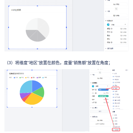
（3）将维度“地区”放置在颜色，度量“销售额”放置在角度；