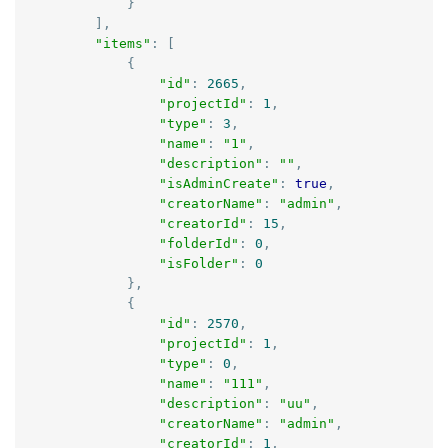
}
],
"items"
:
[
{
"id"
:
2665
,
"projectId"
:
1
,
"type"
:
3
,
"name"
:
"1"
,
"description"
:
""
,
"isAdminCreate"
:
true
,
"creatorName"
:
"admin"
,
"creatorId"
:
15
,
"folderId"
:
0
,
"isFolder"
:
0
},
{
"id"
:
2570
,
"projectId"
:
1
,
"type"
:
0
,
"name"
:
"111"
,
"description"
:
"uu"
,
"creatorName"
:
"admin"
,
"creatorId"
:
1
,