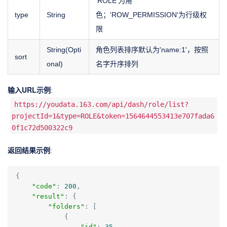
'ROLE'为角
type
String
色；'ROW_PERMISSION'为行级权
限
String(Opti
角色列表排序默认为'name:1'，按照
sort
onal)
名字升序排列
输入URL示例
:
https://youdata.163.com/api/dash/role/list?
projectId=1&type=ROLE&token=1564644553413e707fada6
0f1c72d500322c9
返回结果示例
:
{
"code"
:
200
,
"result"
:
{
"folders"
:
[
{
"id"
:
35
,