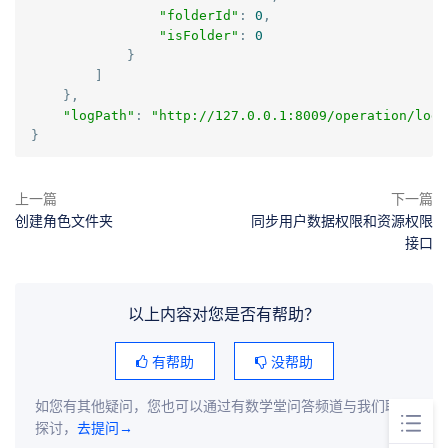
"folderId"
:
0
,
"isFolder"
:
0
}
]
},
"logPath"
:
"http://127.0.0.1:8009/operation/log/
}
上一篇
下一篇
创建角色文件夹
同步用户数据权限和资源权限
接口
以上内容对您是否有帮助？
有帮助
没帮助
如您有其他疑问，您也可以通过有数学堂问答频道与我们联系
探讨，
去提问→