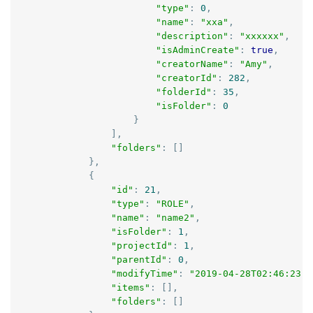
"type"
:
0
,
"name"
:
"xxa"
,
"description"
:
"xxxxxx"
,
"isAdminCreate"
:
true
,
"creatorName"
:
"Amy"
,
"creatorId"
:
282
,
"folderId"
:
35
,
"isFolder"
:
0
}
],
"folders"
:
[]
},
{
"id"
:
21
,
"type"
:
"ROLE"
,
"name"
:
"name2"
,
"isFolder"
:
1
,
"projectId"
:
1
,
"parentId"
:
0
,
"modifyTime"
:
"2019-04-28T02:46:23.0
"items"
:
[],
"folders"
:
[]