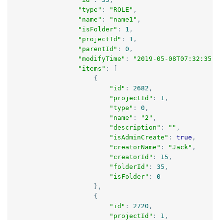
"type"
:
"ROLE"
,
"name"
:
"name1"
,
"isFolder"
:
1
,
"projectId"
:
1
,
"parentId"
:
0
,
"modifyTime"
:
"2019-05-08T07:32:35.0
"items"
:
[
{
"id"
:
2682
,
"projectId"
:
1
,
"type"
:
0
,
"name"
:
"2"
,
"description"
:
""
,
"isAdminCreate"
:
true
,
"creatorName"
:
"Jack"
,
"creatorId"
:
15
,
"folderId"
:
35
,
"isFolder"
:
0
},
{
"id"
:
2720
,
"projectId"
:
1
,