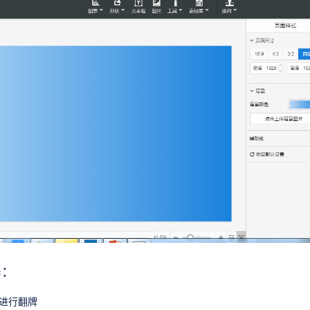
器：
”进行翻牌