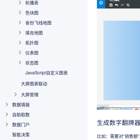
轮播表
色块图
省份飞线地图
填充地图
拓扑图
仪表图
状态图
JavaScript自定义图表
大屏图表联动
大屏管理
数据填报
自助取数
生成数字翻牌
数据门户
智能决策
比如：需要对“销售额