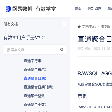
表计算函数
直通函数
首页
最新动态
精
直通布尔:
所有文档
EasyData用户手册
直通日期：
文档中心
有数BI
EasyData FAQ
直通日期时间：
有数BI用户手册V7.21
直通聚合
数据分析与可视化用户手册
直通整数：
有数BI FAQ
更新时间:
2021-11-29 
直通小数：
EasyStream用户手册
直通字符串:
NDH用户手册
直通聚合布尔：
RAWSQL_AGG
直通聚合日期：
从给定聚合SQL表达
直通聚合日期时间：
示例
直通聚合整数：
直通聚合小数：
RAWSQL_AGG_DATE(“