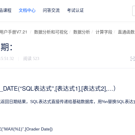
品课程
文档中心
问答交流
考试认证
用户手册V7.21
数据分析和可视化
数据分析
计算字段
直通函数
日期：
15:51:32
|
阅读
523
_DATE(“SQL表达式”,[表达式1],[表达式2],…）
式返回日期结果，SQL表达式直接传递给基础数据库，用%n替换SQL表达式
MAX(%1)”,[Orader Date])