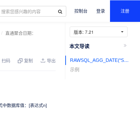
控制台
登录
注册
版本:
7.21
直通聚合日期：
RAWSQL_AGG_DATE(“SQL表达式”,[表达式1],[表达式2],…）
扫码
复制
导出
示例
中数据库值：[表达式n]