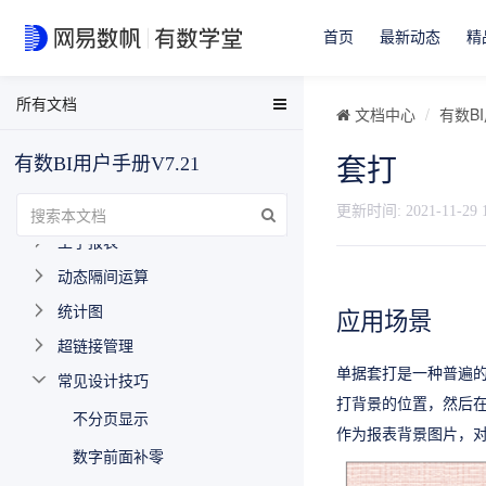
网格式报表
首页
最新动态
精
通用查询
分组式报表
所有文档
EasyData用户手册
文档中心
有数BI
交叉式报表
EasyData FAQ
有数BI用户手册V7.21
套打
分片报表
数据分析与可视化用户手册
自由报表
有数BI FAQ
更新时间:
2021-11-29 
主子报表
EasyStream用户手册
动态隔间运算
NDH用户手册
统计图
应用场景
超链接管理
单据套打是一种普遍
常见设计技巧
打背景的位置，然后
不分页显示
作为报表背景图片，
数字前面补零