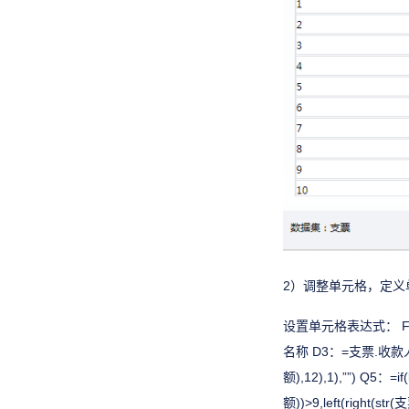
2）调整单元格，定义
设置单元格表达式： F2：
名称 D3：=支票.收款人 P
额),12),1),””) Q5：=if
额))>9,left(right(str