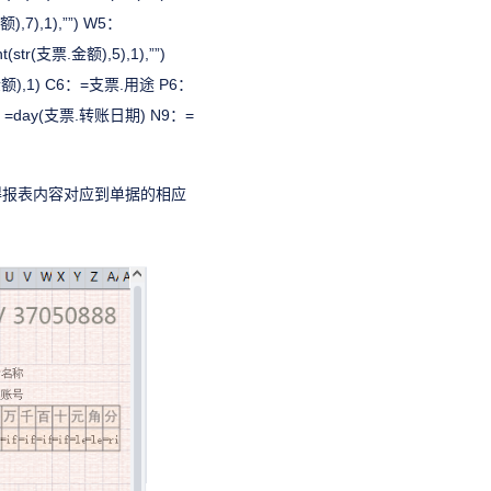
金额),7),1),””) W5：
ht(str(支票.金额),5),1),””)
(支票.金额),1) C6：=支票.用途 P6：
=day(支票.转账日期) N9：=
得报表内容对应到单据的相应