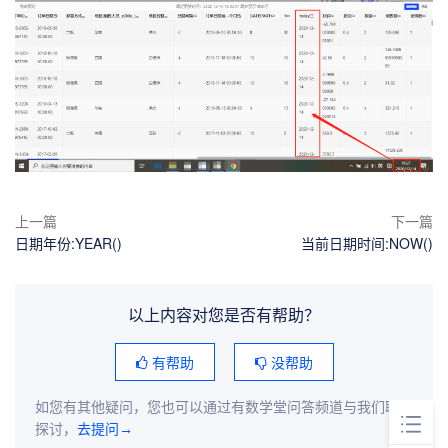
上一篇
下一篇
日期年份:YEAR()
当前日期时间:NOW()
以上内容对您是否有帮助？
有帮助
没帮助
如您有其他疑问，您也可以通过有数学堂问答频道与我们联系
探讨，
去提问→