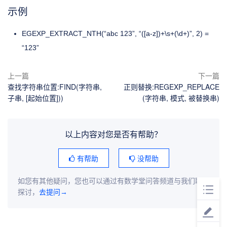
示例
EGEXP_EXTRACT_NTH(“abc 123”, “([a-z])+\s+(\d+)”, 2) =
“123”
上一篇
下一篇
查找字符串位置:FIND(字符串,
正则替换:REGEXP_REPLACE
子串, [起始位置]))
(字符串, 模式, 被替换串)
以上内容对您是否有帮助？
有帮助
没帮助
如您有其他疑问，您也可以通过有数学堂问答频道与我们联系
探讨，
去提问→