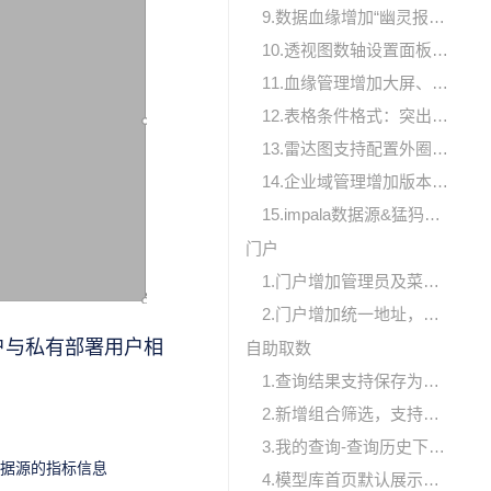
9.数据血缘增加“幽灵报告”（新建后异常退出的报告）的血缘，项目管理员可继续编辑/删除相关报告
10.透视图数轴设置面板增加数轴名称的方向和显示位置设置
11.血缘管理增加大屏、取数的相关血缘
12.表格条件格式：突出显示单元格新增【标记+文字颜色】类型
13.雷达图支持配置外圈以及指标的颜色
14.企业域管理增加版本信息
15.impala数据源&猛犸数据源增加【是否开启use_local_tz_for_unix_timestamp_conversions参数】的设置项
门户
1.门户增加管理员及菜单权限配置
2.门户增加统一地址，用户点击地址直接进入默认门户
户与私有部署用户相
自助取数
1.查询结果支持保存为公共查询，且公共查询支持定时导出数据
2.新增组合筛选，支持多层与/或关系的维度筛选
3.我的查询-查询历史下增加查询时间信息
数据源的指标信息
4.模型库首页默认展示当前项目所有模型（无权限时提示用户申请对应权限）