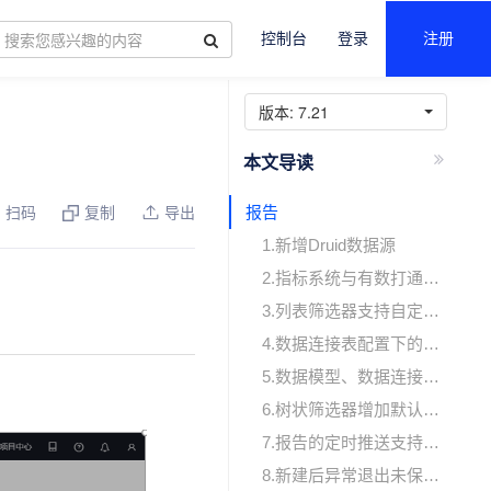
控制台
登录
注册
版本:
7.21
报告
扫码
复制
导出
1.新增Druid数据源
2.指标系统与有数打通，同步展示指标口径（本内容仅跟网易公司内部用户与私有部署用户相关）
3.列表筛选器支持自定义设置
4.数据连接表配置下的维度分类支持添加描述
5.数据模型、数据连接显示创建人和修改人信息
6.树状筛选器增加默认值的设置，可自定义设置默认选中第一项、第N项和全部
7.报告的定时推送支持设置推送时间区间
8.新建后异常退出未保存的报告，创建者再次进入有数产品提示用户可继续编辑，也可直接删除该报告