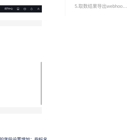
5.取数结果导出webhook支持亿级数据量
表的字段设置增加：指标名