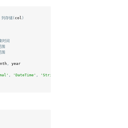
列存储(
col
)
束时间
范围
范围
nth
,
 year

mal'
,
'DateTime'
,
'String'
,
'Date'
,
'Time'
,
'Boolean'