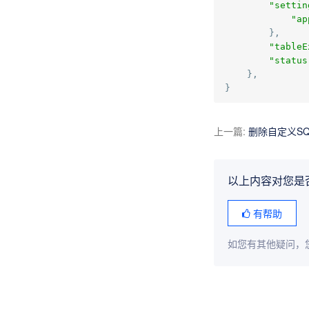
"settin
"ap
},
"tableE
"status
},
}
上一篇
:
删除自定义SQ
以上内容对您是
有帮助
如您有其他疑问，