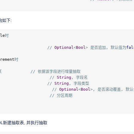
构如下:
le
时
//
Optional
<
Bool
>
是否追加,
默认值为
fal
rement
时
{
//
依据该字段进行增量抽取
//
String
,
字段名
//
String
,
字段类型
//
Optional
<
Bool
>,
是否滚动覆盖,
默认
                     
//
分区周期
QL新建抽取表, 并执行抽取