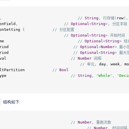
,
//
String
,
行存储(
row
),
onField
,
//
Optional
<
String
>,
分区字段
onSetting 
{
//
分区配置
                            
//
Optional
<
String
>
开始时间
me                                
//
Optional
<
String
>
结
riod                            
//
Optional
<
Number
>
最小
riod                            
//
Optional
<
String
>
最大
val                            
//
Number
间隔
                                   
//
单元,
 day
,
 week
,
 mo
ltPartition            
//
Bool
ype                            
//
String
,
'Whole'
,
'Deci
结构如下:
//
Number
,
重跑次数
                                      
//
Number
,
时间间隔