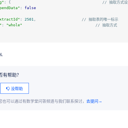
g"
:
{
//
抽取方式设
pendData"
:
false
xtractId"
:
2501
,
//
抽取表的唯一标示
"
:
"whole"
//
抽取方式
L
否有帮助？
没帮助
您也可以通过有数学堂问答频道与我们联系探讨，
去提问→