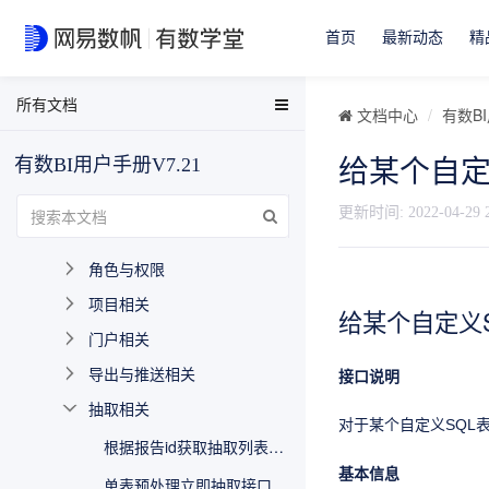
相对上一个稳定版本新增内容
首页
最新动态
精
API参考
API接口说明
所有文档
EasyData用户手册
文档中心
有数BI
API目录
EasyData FAQ
token相关
有数BI用户手册V7.21
给某个自定
数据分析与可视化用户手册
报告相关
有数BI FAQ
更新时间:
2022-04-29 
用户相关
EasyStream用户手册
角色与权限
NDH用户手册
项目相关
给某个自定义
门户相关
导出与推送相关
接口说明
抽取相关
对于某个自定义SQL
根据报告id获取抽取列表接口
基本信息
单表预处理立即抽取接口