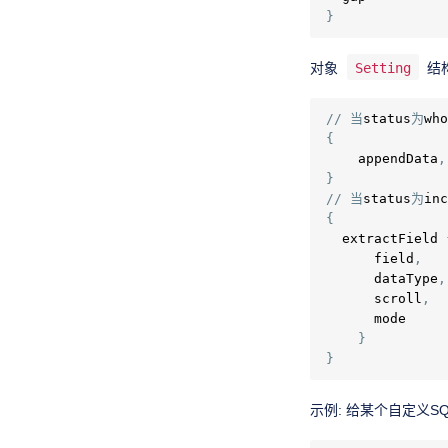
}
对象
Setting
结
//
当
status
为
who
{
    appendData
,
}
//
当
status
为
inc
{
  extractField 
      field
,
      dataType
,
      scroll
,
      mode     
}
}
示例: 给某个自定义S