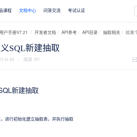
品课程
文档中心
问答交流
考试认证
用户手册V7.21
开发者文档
API参考
API目录
抽取相关
给某
义SQL新建抽取
22:41:04
|
阅读
397
SQL新建抽取
表，进行初始化建立抽取表，并执行抽取