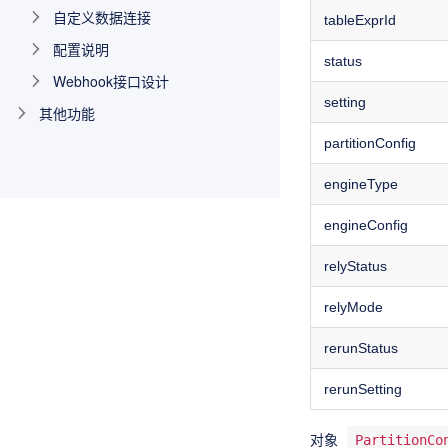
自定义数据连接
tableExprId
配置说明
status
Webhook接口设计
setting
其他功能
partitionConfig
engineType
engineConfig
relyStatus
relyMode
rerunStatus
rerunSetting
对象
PartitionCo