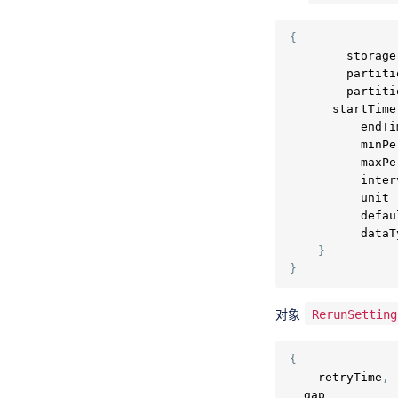
{
        storage
        partiti
        partiti
      startTime
          endTi
          minPe
          maxPe
          inter
          unit 
          defau
          dataT
}
}
对象
RerunSetting
{
    retryTime
,
  gap          