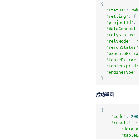
{
"status"
:
"wh
"setting"
:
{
"projectId"
:
"dataConnecti
"relyStatus"
:
"relyMode"
:
"
"rerunStatus"
"executeExtra
"tableExtract
"tableExprId"
"engineType"
:
}
成功返回
{
"code"
:
200
"result"
:
{
"dataCo
"tableE