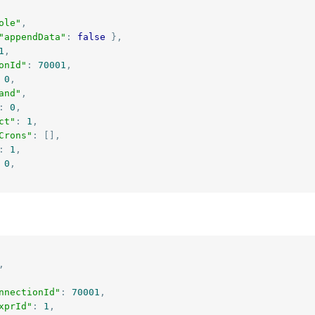
ole"
,
"appendData"
:
false
},
1
,
onId"
:
70001
,
0
,
and"
,
:
0
,
ct"
:
1
,
Crons"
:
[],
:
1
,
0
,
,
nnectionId"
:
70001
,
xprId"
:
1
,