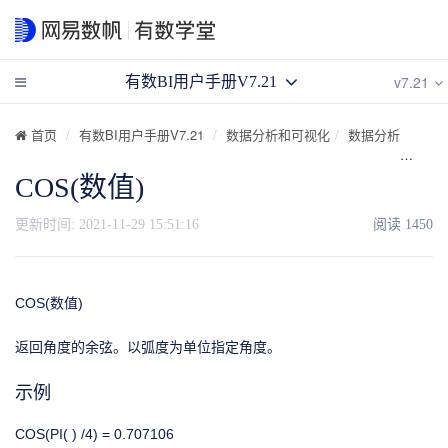
v7.21
有数BI用户手册V7.21
首页
有数BI用户手册V7.21
数据分析和可视化
数据分析
计算
COS(数值)
更新时间:
2021-11-29 15:51:16
阅读
1450
COS(数值)
返回角度的余弦。以弧度为单位指定角度。
示例
COS(PI( ) /4) = 0.707106