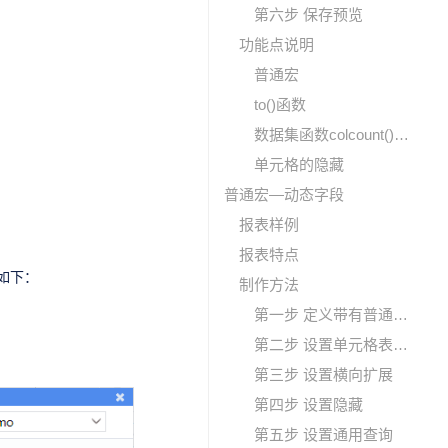
第六步 保存预览
功能点说明
普通宏
to()函数
数据集函数colcount()、fieldName()、field()
单元格的隐藏
普通宏—动态字段
报表样例
报表特点
如下：
制作方法
第一步 定义带有普通宏的数据集
第二步 设置单元格表达式
第三步 设置横向扩展
第四步 设置隐藏
第五步 设置通用查询