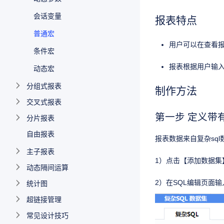
会话变量
报表特点
普通宏
用户可以在查看
条件宏
报表根据用户输
动态宏
分组式报表
制作方法
交叉式报表
第一步 定义带
分片报表
自由报表
报表数据来自复杂sq
主子报表
1）点击【添加数据集
动态隔间运算
统计图
2）在SQL编辑页面输入SQL
超链接管理
常见设计技巧