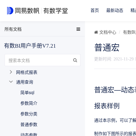
数据大屏
首页
最新动态
精
数据填报
自助取数
所有文档
EasyData用户手册
数据门户
文档中心
有数BI
EasyData FAQ
智能决策
有数BI用户手册V7.21
普通宏
数据分析与可视化用户手册
复杂报表
有数BI FAQ
更新时间:
2021-11-29 
报表设计预备知识
EasyStream用户手册
网格式报表
NDH用户手册
通用查询
普通宏—动态
简单sql
参数简介
报表样例
参数分类
通过本示例，可以了
普通参数
制作如下图所示的报
动态参数