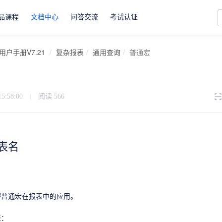
品课程
文档中心
问答交流
考试认证
用户手册V7.21
复杂报表
通用查询
普通宏
15:58:00
|
阅读
566
表名
解普通宏在报表中的应用。
表：