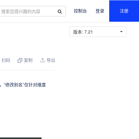
控制台
登录
注册
版本:
7.21
）
扫码
复制
导出
，“修改别名”仅针对维度