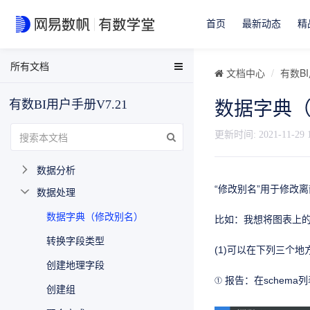
产品模块说明
首页
最新动态
精
数据源
数据分析和可视化
所有文档
EasyData用户手册
文档中心
有数BI
数据可视化概述
EasyData FAQ
图表
有数BI用户手册V7.21
数据字典
数据分析与可视化用户手册
用图形属性表达数据
有数BI FAQ
更新时间:
2021-11-29 
制作可交互的报告
EasyStream用户手册
数据分析
NDH用户手册
“修改别名”用于修改
数据处理
数据字典（修改别名）
比如：我想将图表上的
转换字段类型
(1)可以在下列三个地
创建地理字段
① 报告：在schem
创建组