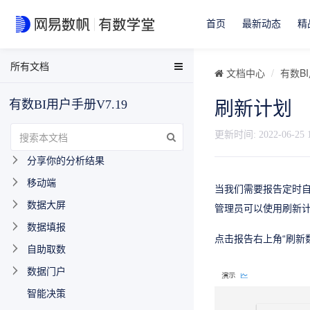
最近版本更新
首页
最新动态
精
快速入门-报告篇
所有文档
快速入门-用户篇
EasyData用户手册
文档中心
有数BI
EasyData FAQ
模块简介
有数BI用户手册V7.19
刷新计划
数据分析与可视化用户手册
数据源
有数BI FAQ
更新时间:
2022-06-25 
数据分析和可视化
EasyStream用户手册
分享你的分析结果
NDH用户手册
移动端
当我们需要报告定时
数据大屏
管理员可以使用刷新
数据填报
点击报告右上角“刷新
自助取数
数据门户
智能决策