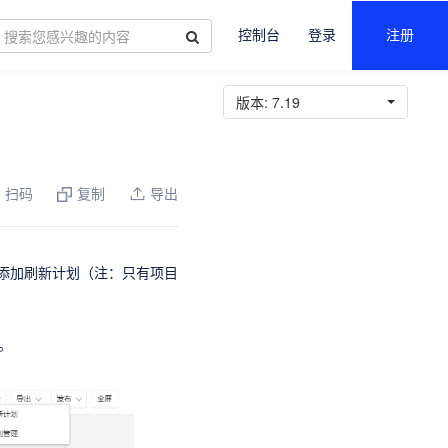
控制台
登录
注册
版本:
7.19
扫码
复制
导出
添加刷新计划（注：只有项目
。