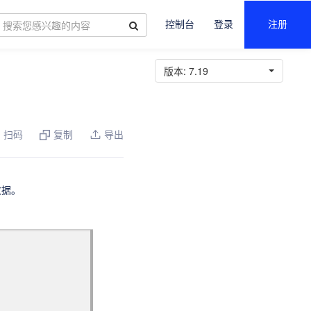
控制台
登录
注册
版本:
7.19
扫码
复制
导出
数据。