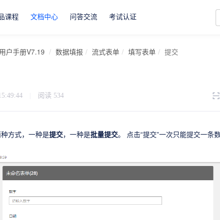
品课程
文档中心
问答交流
考试认证
用户手册V7.19
数据填报
流式表单
填写表单
提交
15:49:44
|
阅读
534
提交
批量提交
两种方式，一种是
，一种是
。 点击“提交”一次只能提交一条