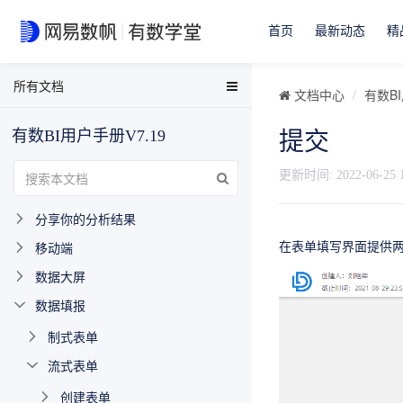
首页
最新动态
精
最近版本更新
快速入门-报告篇
所有文档
EasyData用户手册
文档中心
有数BI
快速入门-用户篇
EasyData FAQ
模块简介
有数BI用户手册V7.19
提交
数据分析与可视化用户手册
数据源
有数BI FAQ
更新时间:
2022-06-25 
数据分析和可视化
EasyStream用户手册
分享你的分析结果
NDH用户手册
移动端
在表单填写界面提供
数据大屏
数据填报
制式表单
流式表单
创建表单