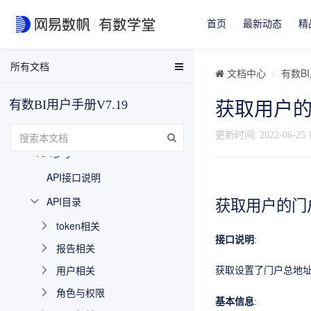
智能决策
首页
最新动态
精
复杂报表
管理
所有文档
EasyData用户手册
文档中心
有数BI
开发者文档
EasyData FAQ
有数BI用户手册V7.19
获取用户
概述
数据分析与可视化用户手册
相对上一个稳定版本新增内容
有数BI FAQ
更新时间:
2022-06-25 
API参考
EasyStream用户手册
API接口说明
NDH用户手册
获取用户的门
API目录
token相关
接口说明
:
报告相关
用户相关
获取设置了门户总地
角色与权限
基本信息
: