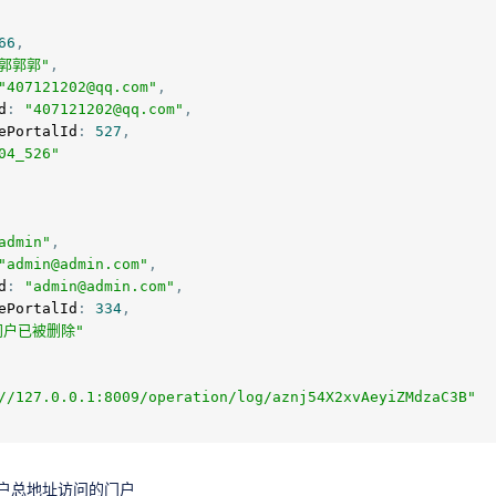
66
,
"郭郭郭"
,
"407121202@qq.com"
,
d
:
"407121202@qq.com"
,
ePortalId
:
527
,
04_526"
admin"
,
"admin@admin.com"
,
d
:
"admin@admin.com"
,
ePortalId
:
334
,
门户已被删除"
//127.0.0.1:8009/operation/log/aznj54X2xvAeyiZMdzaC3B"
户总地址访问的门户