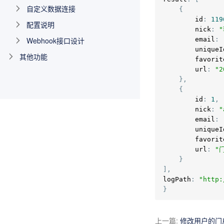
自定义数据连接
{
        id
:
119
配置说明
        nick
:
Webhook接口设计
        email
:
        uniqueI
其他功能
        favorit
        url
:
"2
},
{
        id
:
1
,
        nick
:
"
        email
:
        uniqueI
        favorit
        url
:
"
}
],
logPath
:
"http:
}
上一篇
:
修改用户的门