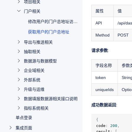
项目相关
门户相关
属性
值
修改用户的门户总地址访问的门户
API
/api/da
获取用户的门户总地址
Method
POST
导出与推送相关
请求参数
:
抽取相关
数据源与数据模型
字段名称
参数
企业域相关
token
Strin
外部系统
升级与运维
uniqueIds
Optio
数据填报数据源相关接口说明
成功数据返回
:
指标系统相关
单点登录
{
code
:
200
,
集成页面
result
:
[