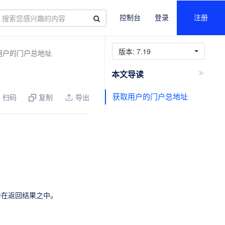
控制台
登录
注册
版本:
7.19
用户的门户总地址
获取用户的门户总地址
扫码
复制
导出
会在返回结果之中。