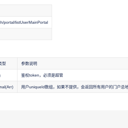
sh/portal/listUserMainPortal
类型
参数说明
g
鉴权token，必须是超管
nal(Arr)
用户uniqueId数组，如果不提供，会返回所有用户的门户总