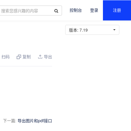
控制台
登录
注册
版本:
7.19
扫码
复制
导出
下一篇
:
导出图片和pdf接口