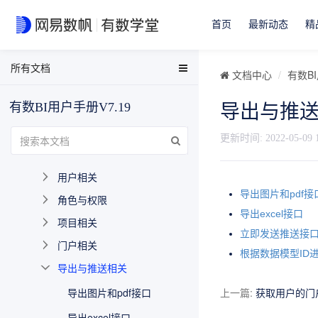
概述
首页
最新动态
精
相对上一个稳定版本新增内容
API参考
所有文档
EasyData用户手册
文档中心
有数BI
API接口说明
EasyData FAQ
API目录
有数BI用户手册V7.19
导出与推
数据分析与可视化用户手册
token相关
有数BI FAQ
更新时间:
2022-05-09 
报告相关
EasyStream用户手册
用户相关
NDH用户手册
导出图片和pdf接
角色与权限
导出excel接口
项目相关
立即发送推送接
门户相关
根据数据模型ID
导出与推送相关
导出图片和pdf接口
上一篇
:
获取用户的门
导出excel接口