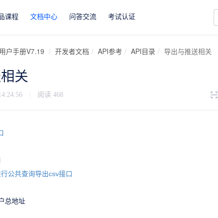
品课程
文档中心
问答交流
考试认证
用户手册V7.19
开发者文档
API参考
API目录
导出与推送相关
送相关
14:24:56
|
阅读
468
口
口
进行公共查询导出csv接口
户总地址