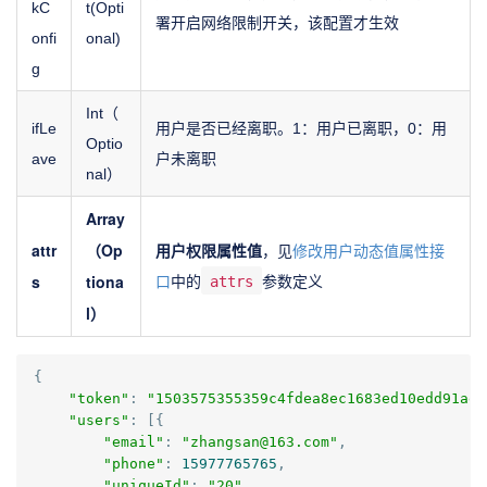
kC
t(Opti
署开启网络限制开关，该配置才生效
onfi
onal)
g
Int（
ifLe
用户是否已经离职。1：用户已离职，0：用
Optio
ave
户未离职
nal）
Array
attr
（Op
用户权限属性值
，见
修改用户动态值属性接
s
tiona
口
中的
attrs
参数定义
l）
{
"token"
:
"1503575355359c4fdea8ec1683ed10edd91ae"
"users"
:
[{
"email"
:
"zhangsan@163.com"
,
"phone"
:
15977765765
,
"uniqueId"
:
"20"
,