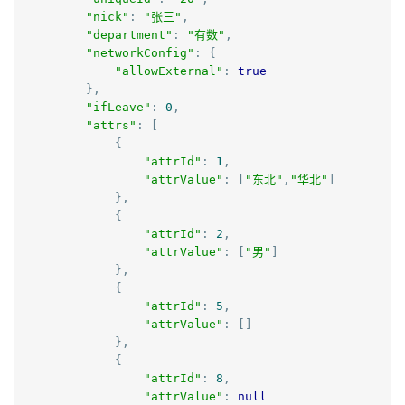
"nick"
:
"张三"
,
"department"
:
"有数"
,
"networkConfig"
:
{
"allowExternal"
:
true
},
"ifLeave"
:
0
,
"attrs"
:
[
{
"attrId"
:
1
,
"attrValue"
:
[
"东北"
,
"华北"
]
},
{
"attrId"
:
2
,
"attrValue"
:
[
"男"
]
},
{
"attrId"
:
5
,
"attrValue"
:
[]
},
{
"attrId"
:
8
,
"attrValue"
:
null