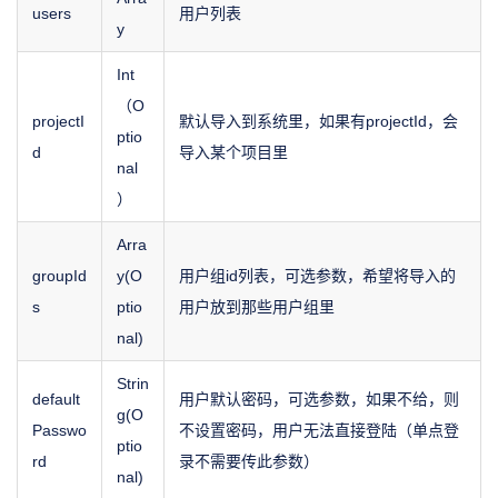
users
用户列表
y
Int
（O
projectI
默认导入到系统里，如果有projectId，会
ptio
d
导入某个项目里
nal
）
Arra
groupId
y(O
用户组id列表，可选参数，希望将导入的
s
ptio
用户放到那些用户组里
nal)
Strin
default
用户默认密码，可选参数，如果不给，则
g(O
Passwo
不设置密码，用户无法直接登陆（单点登
ptio
rd
录不需要传此参数）
nal)