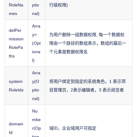
RoleNa
ptio
行级权限)
mes
nal)
Arra
delPer
y
>
为用户删除一组数据权限, 每一个数据权
mission
(Opt
限由一个路径的数组表示，数组的最后一
RolePa
iona
个元素是数据权限名
ths
l)
Arra
system
y(O
将用户绑定到指定的系统角色，1 表示项
RoleIds
ptio
目管理员，2表示编辑者，3 表示阅览者
nal)
Nu
mbe
domain
r(Op
域ID，企业域用户可指定
Id
tion