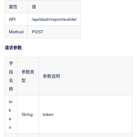
属性
值
API
/api/dash/report/ext/del
Method
POST
请求参数
:
字
段
参数类
参数说明
名
型
称
to
k
String
token
e
n