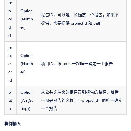
re
p
Option
报告ID，可以唯一的确定一个报告，如果不
or
(Numb
提供，需要提供 projectId 和 path
tI
er)
d
pr
oj
Option
e
(Numb
项目ID，跟 path 一起唯一确定一个报告
ct
er)
Id
p
Option
从公共文件夹的根目录到报告的路径，最后
at
(Arr(St
一项是报告的名称，与projectId共同唯一确定
h
ring))
一个报告
样例输入