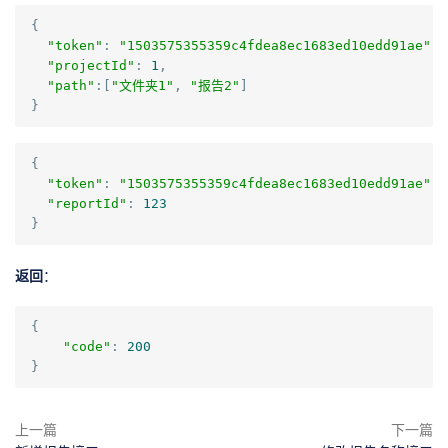
{
"token"
:
"1503575355359c4fdea8ec1683ed10edd91ae"
,
"projectId"
:
1
,
"path"
:[
"文件夹1"
,
"报告2"
]
}
{
"token"
:
"1503575355359c4fdea8ec1683ed10edd91ae"
,
"reportId"
:
123
}
返回
：
{
"code"
:
200
}
上一篇
下一篇