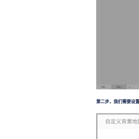
分享你的分析结果
移动端
数据大屏
数据填报
自助取数
数据门户
智能决策
复杂报表
管理
开发者文档
其他功能
第二步，我们需要设