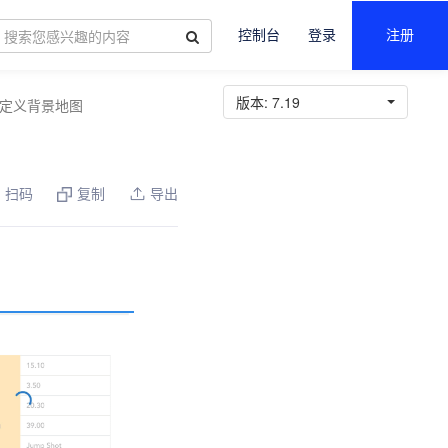
控制台
登录
注册
版本:
7.19
定义背景地图
扫码
复制
导出