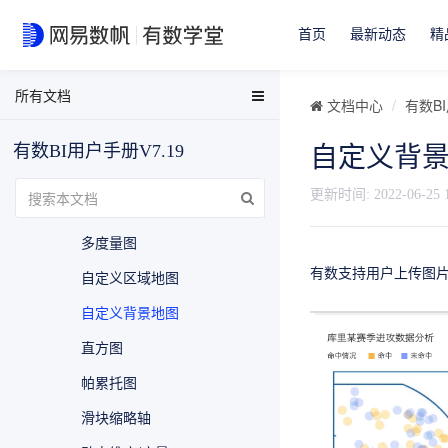
词云
首页
最新动态
精
气泡图
所有文档
EasyData用户手册
树形图
文档中心
有数BI
EasyData FAQ
透视表
有数BI用户手册V7.19
自定义背
数据分析与可视化用户手册
突出显示表
有数BI FAQ
更新时间:
2022-06-25 
多透视图
EasyStream用户手册
多度量图
NDH用户手册
有数支持用户上传图
自定义区域地图
自定义背景地图
直方图
帕累托图
滑块缩略轴