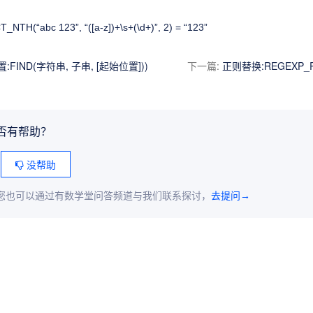
TH(“abc 123”, “([a-z])+\s+(\d+)”, 2) = “123”
FIND(字符串, 子串, [起始位置]))
下一篇
:
正则替换:REGEXP_R
否有帮助？
没帮助
您也可以通过有数学堂问答频道与我们联系探讨，
去提问→