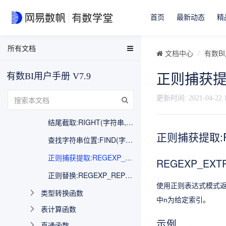
移除尾随空格:RTRIM(字符串)
首页
最新动态
精
JSON字段提取:JSON_EXTRACT(字段访问器, JSON字符串)
所有文档
EasyData用户手册
包含:CONTAINS(字符串, 子串)
文档中心
有数BI
EasyData FAQ
结尾包含:ENDWITH(字符串, 子串)
有数BI用户手册 V7.9
正则捕获提取:
数据分析与可视化用户手册
开头包含:STARTWITH(字符串, 子串)
有数BI FAQ
更新时间:
2021-04-22 
开头截取:LEFT(字符串, 整数)
EasyStream用户手册
结尾截取:RIGHT(字符串, 整数)
NDH用户手册
正则捕获提取:RE
查找字符串位置:FIND(字符串, 子串, [起始位置]))
正则捕获提取:REGEXP_EXTRACT_NTH(表达式, 模式, 索引)
REGEXP_EXT
正则替换:REGEXP_REPLACE(字符串, 模式, 被替换串)
使用正则表达式模式
类型转换函数
中n为给定索引。
表计算函数
示例
直通函数