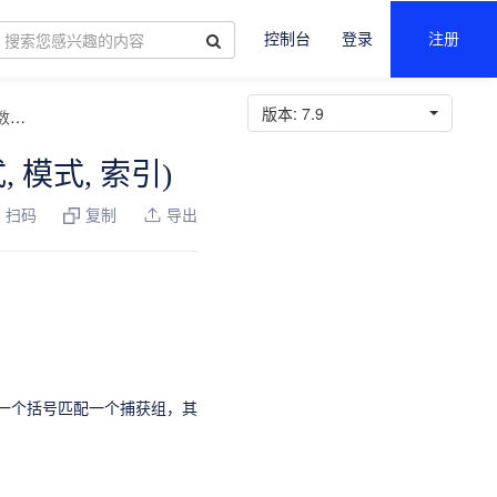
控制台
登录
注册
版本:
7.9
数
正则捕获提取:REGEXP_EXTRACT_NTH(表达式, 模式, 索引)
 模式, 索引)
扫码
复制
导出
一个括号匹配一个捕获组，其