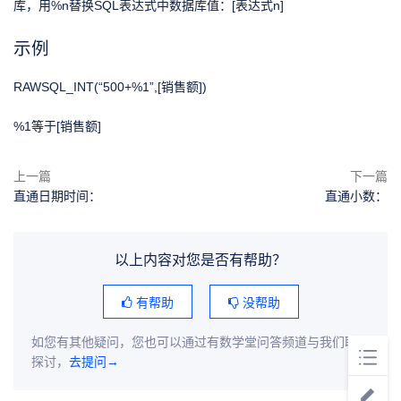
库，用%n替换SQL表达式中数据库值：[表达式n]
示例
RAWSQL_INT(“500+%1”,[销售额])
%1等于[销售额]
上一篇
下一篇
直通日期时间：
直通小数：
以上内容对您是否有帮助？
有帮助
没帮助
如您有其他疑问，您也可以通过有数学堂问答频道与我们联系
探讨，
去提问→