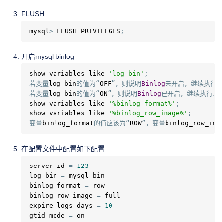
FLUSH
mysql
>
 FLUSH PRIVILEGES
;
开启mysql binlog
show variables like 
'log_bin'
;
若变量
log_bin
的值为“
OFF
”，则说明
Binlog
未开启，继续执行
若变量
log_bin
的值为“
ON
”，则说明
Binlog
已开启，继续执行以
show variables like 
'%binlog_format%'
;
show variables like 
'%binlog_row_image%'
;
变量
binlog_format
的值应该为“
ROW
”，变量
binlog_row_ima
在配置文件中配置如下配置
server
-
id 
=
123
log_bin 
=
 mysql
-
bin

binlog_format 
=
 row

binlog_row_image 
=
 full

expire_logs_days 
=
10
gtid_mode 
=
 on
