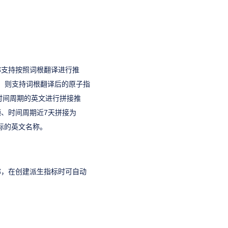
称支持按照词根翻译进行推
）时，则支持词根翻译后的原子指
标+时间周期的英文进行拼接推
额、时间周期近7天拼接为
指标的英文名称。
称，在创建派生指标时可自动