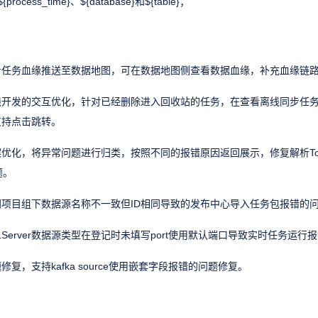
${process_time}、${database}和${table}；
步任务血缘推送至数据地图，可在数据地图侧查看数据血缘，补充血缘链
线开发的交互优化，针对已经删除进入回收站的任务，在查看离线同步任
支持点击跳转。
优化，将异常问题进行归类，按照不同的报错原因返回展示，修复解析To
题。
项目组下数据源名称不一致但ID相同导致的发布中心导入任务包报错的
LServer数据源类型在登记时未填写port使用默认端口导致实时任务运行
复，支持kafka source使用嵌套字段报错的问题修复。